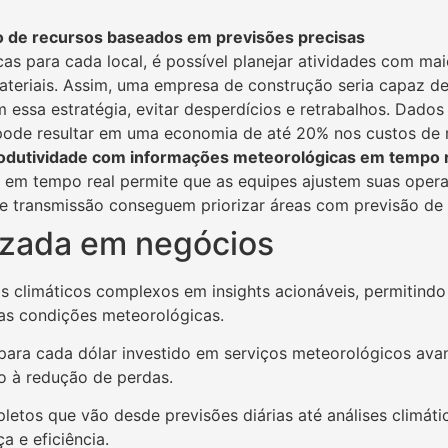
o de recursos baseados em previsões precisas
s para cada local, é possível planejar atividades com maio
ateriais. Assim, uma empresa de construção seria capaz 
 essa estratégia, evitar desperdícios e retrabalhos. Dado
ode resultar em uma economia de até 20% nos custos de m
produtividade com informações meteorológicas em tempo 
 em tempo real permite que as equipes ajustem suas oper
 de transmissão conseguem priorizar áreas com previsão d
izada em negócios
s climáticos complexos em insights acionáveis, permitind
as condições meteorológicas.
para cada dólar investido em serviços meteorológicos ava
o à redução de perdas.
etos que vão desde previsões diárias até análises climáti
a e eficiência.